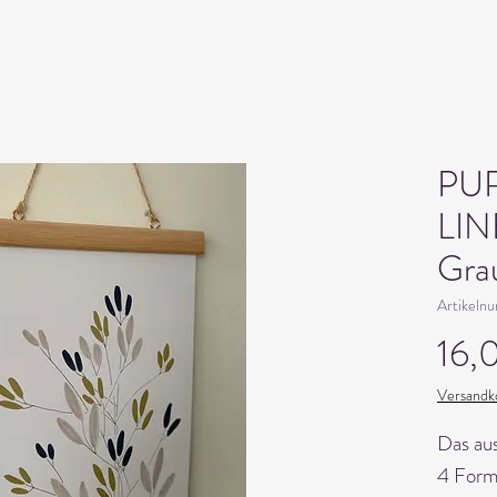
PU
LINE
Gra
Artikeln
16,
Versandko
Das au
4 Forma