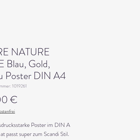
RE NATURE
 Blau, Gold,
u Poster DIN A4
ummer: 1019261
Preis
00 €
stenfrei
sdrucksstarke Poster im DIN A
t passt super zum Scandi Stil.