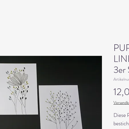
PU
LIN
3er
Artikeln
12,
Versandko
Diese P
bestich