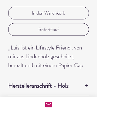
In den Warenkorb
Sofortkauf
„Luis”ist ein Lifestyle Friend.. von
mir aus Lindenholz geschnitzt,
bemalt und mit einem Papier Cap
ausgestattet. Der kleine Holzstuhl
ist ein besonderes Highlight… Und
Herstelleranschrift - Holz
Schuhe aus Pappmachè… Luis ist
EdpaS
gemütlich und entspannt…. Ein
Kein Spielzeug!
Patrick Hermann Eder
Minimalismus Fan.
Spielroanweg 4
Meine Figuren sind kein Spielzeug und
Lindenholz ca. 10x3x3 cm, mit
6441 Umhausen
nicht für Kinder geeignet.
Acrylstiften bemalt, Papier Cap,
Pappmachè Schuhe