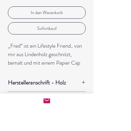
In den Warenkorb
Sofortkauf
„Fred“ ist ein Lifestyle Friend.. von
mir aus Lindenholz geschnitzt,
bemalt und mit einem Papier Cap
ausgestattet. Calming Fred ist
Mega entspannt und ruht in sich
Herstelleranschrift - Holz
selbst… am liebsten schaut er aufs
EdpaS
Wasser.
Kein Spielzeug!
Patrick Hermann Eder
Lindenholz ca. 15x5x5 cm, mit
Spielroanweg 4
Meine Figuren sind kein Spielzeug und
Acrylstiften bemalt, Papier Cap
6441 Umhausen
nicht für Kinder geeignet.