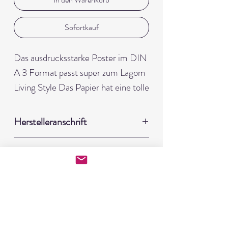
Sofortkauf
Das ausdrucksstarke Poster im DIN
A 3 Format passt super zum Lagom
Living Style Das Papier hat eine tolle
Haptik. Die leicht glänzende
Oberfläche gibt dem Motiv einen
Herstelleranschrift
besonderen Touch. Das Poster wird
Piconova GmbH
ohne Rahmen geliefert!
Herstelleranschrift
Hohenzollernring 25
50672 Ulm
Picanova GmbH
Hohenzollernring 25
50672 Köln
Vertrag widerrufen