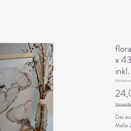
flor
x 4
inkl
Artikeln
24,
Versandko
Das aus
Maße 2