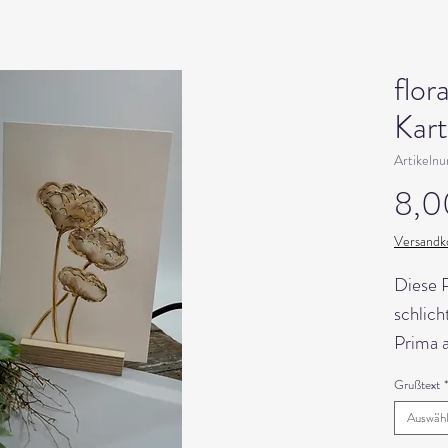
flo
Kar
Artikeln
8,0
Versandko
Diese P
schlich
Prima a
Postgru
Grußtext
*
Aquarel
Auswäh
natürli