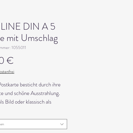
raLINE DIN A 5
te mit Umschlag
ummer: 1055011
Preis
0 €
stenfrei
ostkarte besticht durch ihre
te und schöne Ausstrahlung.
ls Bild oder klassisch als
ß macht sie viel Freude. Ein
l mit Ausstrahlung. ..und
len
ch handgemalt für dich! inkl.