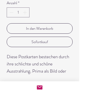
Anzahl
*
In den Warenkorb
Sofortkauf
Diese Postkarten bestechen durch 
ihre schlichte und schöne 
Ausstrahlung. Prima als Bild oder 
klassisch als Postgruß macht sie viel 
Freude.Auf weißem Papier 
Herstelleranschrift
minimalistisch schön ...und natürlich 
Picanova GmbH
handgemalt für dich!Karten im DIN 
Hohenzollernring 25
A 6 Format inkl. Pergament 
50672 Köln