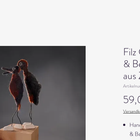
Filz
& B
aus 
Artikel
59,
Versandko
Hand
& Be