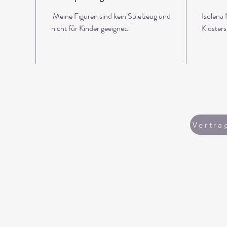
6cm na
Meine Figuren sind kein Spielzeug und
Isolena
Die Fü
nicht für Kinder geeignet.
Kloster
gemach
Vertra