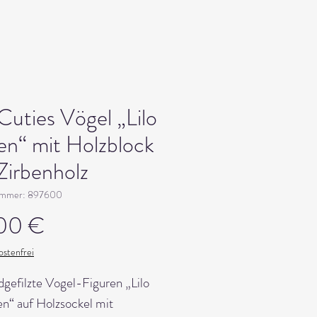
 Cuties Vögel „Lilo
en“ mit Holzblock
Zirbenholz
nummer: 897600
Preis
00 €
stenfrei
gefilzte Vogel-Figuren „Lilo
n“ auf Holzsockel mit